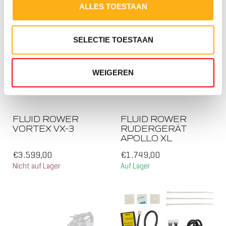
4
ALLES TOESTAAN
WID
TWI
SELECTIE TOESTAAN
WEIGEREN
FLUID ROWER
FLUID ROWER
VORTEX VX-3
RUDERGERÄT
APOLLO XL
5
WID
€3.599,00
€1.749,00
TWI
Nicht auf Lager
Auf Lager