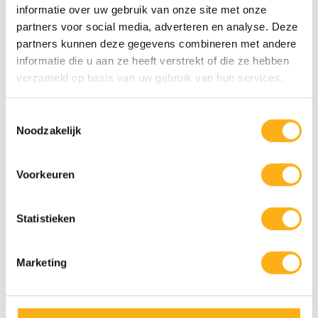
informatie over uw gebruik van onze site met onze
€1.749,00
€139,00
partners voor social media, adverteren en analyse. Deze
Auf Lager
Auf Lager
partners kunnen deze gegevens combineren met andere
informatie die u aan ze heeft verstrekt of die ze hebben
verzameld op basis van uw gebruik van hun services.
Toestemmingsselectie
Noodzakelijk
STA
Voorkeuren
Statistieken
FLUID ROWER
FLUID ROWER
APOLLO PLUS
TELEFONHALTERUNG
BLACK
- SCHWARZ -
HANDYHALTER
Marketing
€1.449,00
€45,00
Auf Lager
Auf Lager