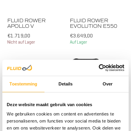
FLUID ROWER
FLUID ROWER
APOLLO V
EVOLUTION E550
€1.719,00
€3.649,00
Nicht auf Lager
Auf Lager
HOL
Toestemming
Details
Over
Deze website maakt gebruik van cookies
We gebruiken cookies om content en advertenties te
FLUID ROWER
FLUID ROWER SEAT
personaliseren, om functies voor social media te bieden
NEON PRO XL
BACK KIT - FOR
STA
en om ons websiteverkeer te analyseren. Ook delen we
DUAL RAIL ROWERS