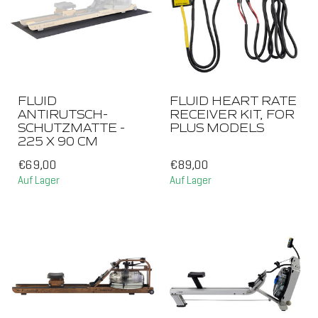
10
WID
FLUID
FLUID HEART RATE
TWI
ANTIRUTSCH-
RECEIVER KIT, FOR
SCHUTZMATTE -
PLUS MODELS
225 X 90 CM
€69,00
€89,00
Auf Lager
Auf Lager