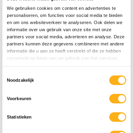
mit unseren Produkten das Beste aus sich herausholen.
We gebruiken cookies om content en advertenties te
personaliseren, om functies voor social media te bieden
Wir unterstützen Spitzensportler, die ihre Grenzen mit unseren
en om ons websiteverkeer te analyseren. Ook delen we
Rudergeräten erweitern, und inspirieren so neue Generationen
informatie over uw gebruik van onze site met onze
zur Bewegung. Gleichzeitig setzen wir uns dafür ein, Sport für
partners voor social media, adverteren en analyse. Deze
alle zugänglich zu machen – von jungen Talenten bis zu
partners kunnen deze gegevens combineren met andere
Menschen in der Rehabilitation. Sport verbindet, stärkt das
informatie die u aan ze heeft verstrekt of die ze hebben
Selbstvertrauen und bringt Menschen zusammen. Dieses
verzameld op basis van uw gebruik van hun services.
Gefühl der Gemeinschaft prägt unsere Projekte und
STA
Partnerschaften. Jede Kooperation, ob lokal oder international,
Toestemmingsselectie
trägt zu mehr Inklusivität im Sport bei. Bei Fluid glauben wir:
Noodzakelijk
Man gewinnt wirklich nur, wenn alle mitmachen können –
unabhängig von Herkunft, Alter oder Fähigkeiten.
Voorkeuren
Statistieken