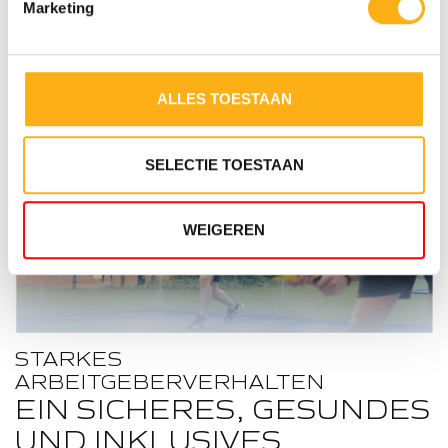
Marketing
4
WID
TWI
ALLES TOESTAAN
SELECTIE TOESTAAN
WEIGEREN
5
WID
TWI
STARKES
ARBEITGEBERVERHALTEN
EIN SICHERES, GESUNDES
UND INKLUSIVES