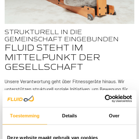
STRUKTURELL IN DIE
GEMEINSCHAFT EINGEBUNDEN
FLUID STEHT IM
MITTELPUNKT DER
HOL
GESELLSCHAFT
Unsere Verantwortung geht über Fitnessgeräte hinaus. Wir
unterstützen strukturell soziale Initiativen, um Bewegung für
benachteiligte Gruppen zugänglich zu machen. Über Fitkids
ermöglichen wir Kindern mit Behinderungen Bewegung, damit
auch sie die Kraft des Sports erleben können. Mit der Themba
Toestemming
Details
Over
Foundation unterstützen wir benachteiligte Gemeinschaften in
Südafrika mit Bildung und Gesundheitsversorgung. Darüber
hinaus leisten wir einen Beitrag zum Spitzensport, wo Athleten
STA
Deze website maakt gebruik van cookies