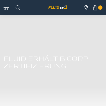
0
MENÜ
FLUID ERHÄLT B CORP
ZERTIFIZIERUNG