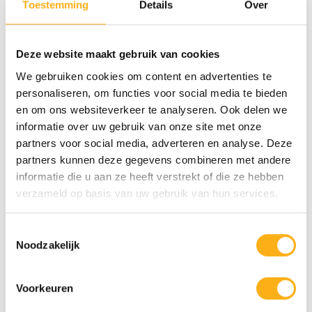
Toestemming
Details
Over
FLUID ROWER
FLUID ROWER
VIKING 3 V + SMART
VIKING PRO V MIT
PHONE HOLDER
SMARTPHONE-
Deze website maakt gebruik van cookies
HALTERUNG
We gebruiken cookies om content en advertenties te
€1.999,00
€2.239,00
personaliseren, om functies voor social media te bieden
Auf Lager
Nicht auf Lager
en om ons websiteverkeer te analyseren. Ook delen we
informatie over uw gebruik van onze site met onze
STA
partners voor social media, adverteren en analyse. Deze
partners kunnen deze gegevens combineren met andere
informatie die u aan ze heeft verstrekt of die ze hebben
verzameld op basis van uw gebruik van hun services.
Toestemmingsselectie
Noodzakelijk
FLUID ROWER
FLUID ROWER
Voorkeuren
APOLLO PRO V
APOLLO V
STA