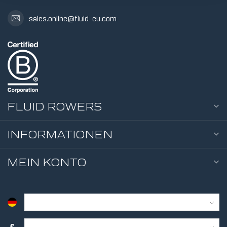
sales.online@fluid-eu.com
5
WID
TWI
FLUID ROWERS
INFORMATIONEN
10
MEIN KONTO
WID
TWI