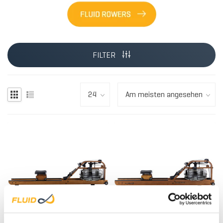
FILTER
HOL
HOL