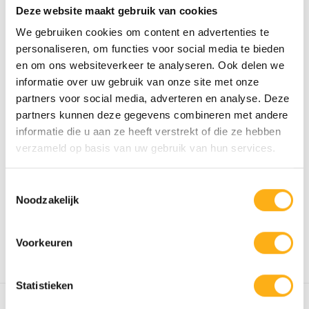
Auf Lager
Auf Lager
Deze website maakt gebruik van cookies
We gebruiken cookies om content en advertenties te
personaliseren, om functies voor social media te bieden
en om ons websiteverkeer te analyseren. Ook delen we
informatie over uw gebruik van onze site met onze
STA
partners voor social media, adverteren en analyse. Deze
partners kunnen deze gegevens combineren met andere
informatie die u aan ze heeft verstrekt of die ze hebben
verzameld op basis van uw gebruik van hun services.
Toestemmingsselectie
FLUID ROWER
Noodzakelijk
NEON PRO XL
€1.749,00
Auf Lager
Voorkeuren
STA
Zeige
1
-
3
von 3
Statistieken