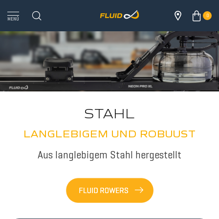
0
MENÜ
STAHL
LANGLEBIGEM UND ROBUUST
ALL
Aus langlebigem Stahl hergestellt