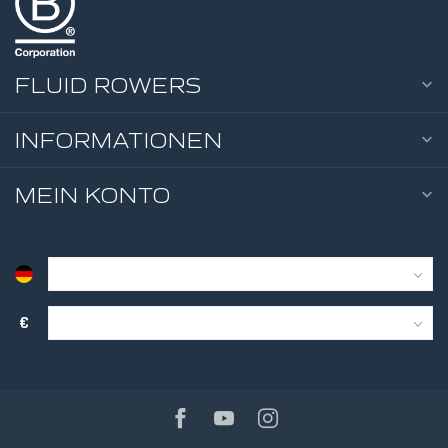
TWI
FLUID ROWERS
INFORMATIONEN
MEIN KONTO
10
WID
TWI
€