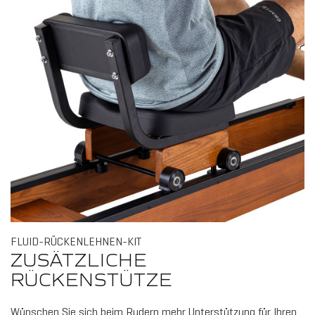
ALL
FLUID-RÜCKENLEHNEN-KIT
ZUSÄTZLICHE
RÜCKENSTÜTZE
Wünschen Sie sich beim Rudern mehr Unterstützung für Ihren