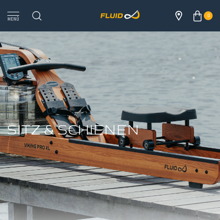
0
MENÜ
SITZ & SCHIENEN