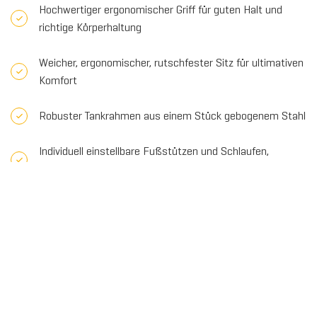
Hochwertiger ergonomischer Griff für guten Halt und
richtige Körperhaltung
Weicher, ergonomischer, rutschfester Sitz für ultimativen
Komfort
Robuster Tankrahmen aus einem Stück gebogenem Stahl
Individuell einstellbare Fußstützen und Schlaufen,
inklusive Fersenstütze
Zum Vergleich hinzufügen
Dieses Produkt teilen
€1.749,00
IM WARENKORB