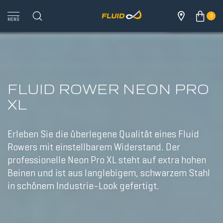
0
MENÜ
FLUID ROWER NEON PRO
XL
Erleben Sie die überlegene Qualität eines Fluid
Rowers mit einstellbarem Widerstand. Der
professionelle Neon Pro XL steht auf extra hohen
Beinen und ist aus langlebigem, schwarzem Stahl
in schönem Industrie-Look gefertigt.