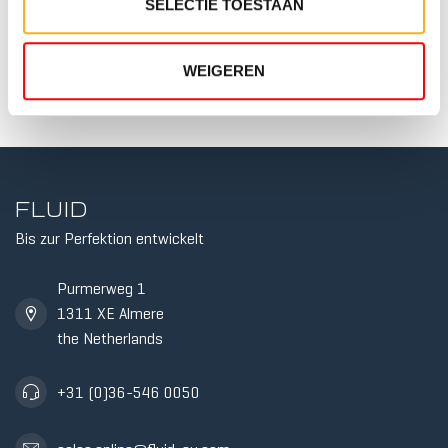
TWI
SELECTIE TOESTAAN
€89,00
Auf Lager
WEIGEREN
FLUID
Bis zur Perfektion entwickelt
5
WID
TWI
Purmerweg 1
1311 XE Almere
the Netherlands
+31 (0)36-546 0050