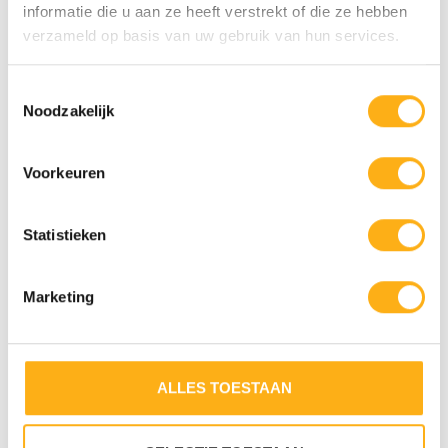
informatie die u aan ze heeft verstrekt of die ze hebben
Fluid Antirutsch-Schutzmatte
- 225 x 90 cm
verzameld op basis van uw gebruik van hun services.
€69,00
Auf Lager
Toestemmingsselectie
Noodzakelijk
ZULETZT ANGESEHEN
Voorkeuren
STA
Statistieken
Marketing
ALLES TOESTAAN
FLUID HEART RATE
4
RECEIVER KIT, FOR
WID
PLUS MODELS