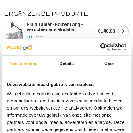
ERGÄNZENDE PRODUKTE
Fluid Tablet-Halter Lang -
verschiedene Modelle
€146,00
Auf Lager
HOL
Fluid-Touch-
Herzfrequenzmesser
€139,00
Toestemming
Details
Over
Auf Lager
Fluid Rower Seat Back Kit - For
Deze website maakt gebruik van cookies
Dual Rail Rowers
€139,00
Auf Lager
We gebruiken cookies om content en advertenties te
personaliseren, om functies voor social media te bieden
en om ons websiteverkeer te analyseren. Ook delen we
Fluid Rower Telefonhalterung -
STA
Schwarz - Handyhalter
informatie over uw gebruik van onze site met onze
€45,00
Auf Lager
partners voor social media, adverteren en analyse. Deze
partners kunnen deze gegevens combineren met andere