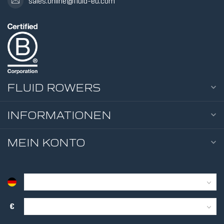
sales.online@fluid-eu.com
10
WID
TWI
FLUID ROWERS
INFORMATIONEN
MEIN KONTO
€