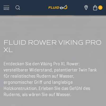
0
MENÜ
FLUID ROWER VIKING PRO
XL
Entdecken Sie den Viking Pro XL Rower:
verstellbarer Widerstand, patentierter Twin Tank
für realistisches Rudern auf Wasser,
ergonomischer Griff und langlebige
Holzkonstruktion. Erleben Sie das Gefühl des
Ruderns, als wären Sie auf Wasser.