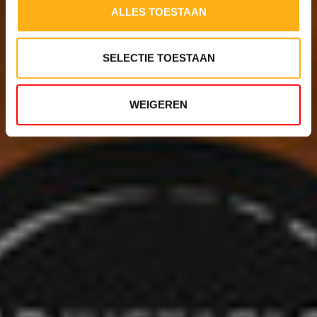
ALLES TOESTAAN
SELECTIE TOESTAAN
WEIGEREN
5
WID
TWI