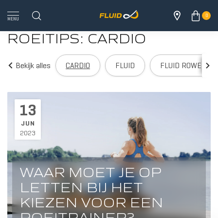
0
MENU
ROEITIPS: CARDIO
Bekijk alles
CARDIO
FLUID
FLUID ROWER
ALLE 
13
JUN
2023
WAAR MOET JE OP
LETTEN BIJ HET
KIEZEN VOOR EEN
HOUT
ROEITRAINER?