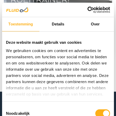
De juiste roeitrainer kan voor iedereen verschillend zijn.
Toestemming
Details
Over
Je keuze hangt onder meer af van je trainingsdoelen,
je trainingsniveau en je beschikbare r...
Deze website maakt gebruik van cookies
LEES MEER
We gebruiken cookies om content en advertenties te
personaliseren, om functies voor social media te bieden
HOUT/
en om ons websiteverkeer te analyseren. Ook delen we
Pagina
1
van 1
informatie over uw gebruik van onze site met onze
partners voor social media, adverteren en analyse. Deze
partners kunnen deze gegevens combineren met andere
informatie die u aan ze heeft verstrekt of die ze hebben
verzameld op basis van uw gebruik van hun services.
FLUID
Toestemmingsselectie
Noodzakelijk
Tot in perfectie ontwikkeld