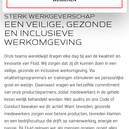
STERK WERKGEVERSCHAP
5
EEN VEILIGE, GEZONDE
WEER
TWIN 
EN INCLUSIEVE
WERKOMGEVING
Onze teams wereldwijd dragen elke dag bij aan de kwaliteit en
innovatie van Fluid. Wij zorgen dat zij dit kunnen doen in een
veilige, gezonde en inclusieve werkomgeving. Via
vitaliteitsprogramma’s en trainingen stimuleren we persoonlijke
groei en welzijn. Daarnaast vragen we hetzelfde commitment
van onze productiepartners, zodat medewerkers in de gehele
10
keten eerlijk behandeld worden. Met audits en ons Code of
WEER
Conduct bewaken we dit actief. Want tevreden, gezonde
TWIN 
medewerkers zorgen voor betere producten, tevreden klanten
en een bedrijfscultuur die drijft op samenwerking, energie en
passie. Bij Fluid geloven we: als mensen groeien, groeit alles