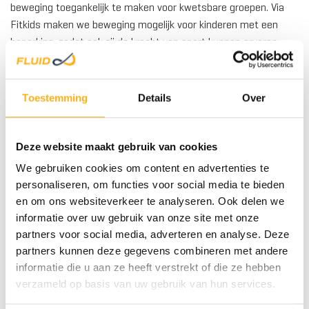
beweging toegankelijk te maken voor kwetsbare groepen. Via
Fitkids maken we beweging mogelijk voor kinderen met een
beperking, zodat ook zij de kracht van sport kunnen ervaren.
Met de Themba Foundation ondersteunen we kwetsbare
gemeenschappen in Zuid-Afrika met onderwijs en
gezondheidszorg. Daarnaast dragen we bij aan topsport, waar
Toestemming
Details
Over
atleten het uiterste uit zichzelf halen met onze producten.
We ondersteunen topsporters die hun grenzen verleggen met
Deze website maakt gebruik van cookies
STAAL
onze roeimachines en inspireren zo nieuwe generaties om ook
We gebruiken cookies om content en advertenties te
te bewegen. Tegelijkertijd zetten we ons in om sport
personaliseren, om functies voor social media te bieden
toegankelijk te maken voor iedereen, van jonge talenten tot
en om ons websiteverkeer te analyseren. Ook delen we
mensen die revalideren. Sport verbindt, geeft zelfvertrouwen en
informatie over uw gebruik van onze site met onze
brengt mensen samen. Dat gevoel van saamhorigheid nemen
partners voor social media, adverteren en analyse. Deze
we mee in onze community-projecten en partnerschappen. Elke
partners kunnen deze gegevens combineren met andere
samenwerking, lokaal of internationaal, draagt bij aan meer
informatie die u aan ze heeft verstrekt of die ze hebben
inclusiviteit in sport. Bij Fluid geloven we dat je pas écht wint
verzameld op basis van uw gebruik van hun services.
als iedereen mee kan doen – ongeacht achtergrond, leeftijd of