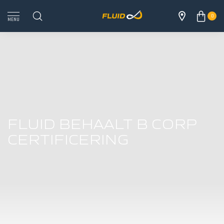
0
MENU
FLUID BEHAALT B CORP
CERTIFICERING