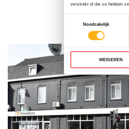
verstrekt of die ze hebben v
Toestemmingsselectie
FI
Noodzakelijk
WEIGEREN
5
WEER
TWIN 