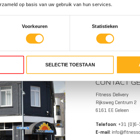
erzameld op basis van uw gebruik van hun services.
TNESS DELIVERY G
Voorkeuren
Statistieken
SELECTIE TOESTAAN
10
STANDSNIVEAUS
WEERSTANDSNIVEAU
TANK
TWIN TANK
CONTACT G
Fitness Delivery
Rijksweg Centrum 2
6161 EE Geleen
Telefoon
: +31 (0)6
E-mail
:
info@fitnessde