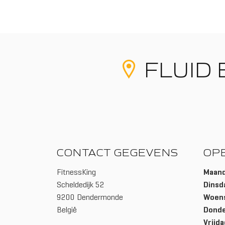
FLUID 
CONTACT GEGEVENS
OP
FitnessKing
Maan
Scheldedijk 52
Dinsd
9200 Dendermonde
Woen
België
Dond
Vrijda