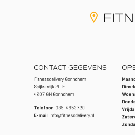
FITN
CONTACT GEGEVENS
OP
Fitnessdelivery Gorinchem
Maan
Spijksedijk 20 F
Dinsd
4207 GN Gorinchem
Woen
Dond
Telefoon
: 085-4853720
Vrijda
E-mail
:
info@fitnessdelivery.nl
Zater
Zond