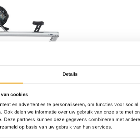
RAMEURS
BOIS
Details
ROWER VORTEX VX-3
0
 van cookies
de stock
ent en advertenties te personaliseren, om functies voor social
ACIER/ALUMINIUM
. Ook delen we informatie over uw gebruik van onze site met on
e. Deze partners kunnen deze gegevens combineren met andere i
Affiche
1
-
2
de 2
erzameld op basis van uw gebruik van hun services.