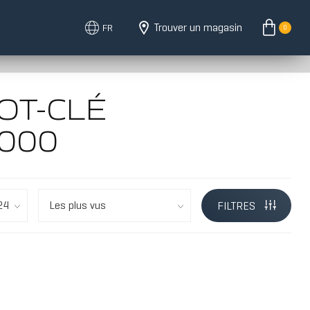
Trouver un magasin
FR
0
OT-CLÉ
000
FILTRES