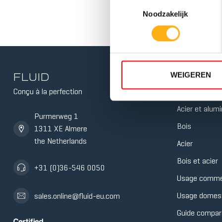
Toestemmingsselectie
Noodzakelijk
FLUID
FLUID
WEIGEREN
5 NIVEAUX 
Conçu à la perfection
Blog sur l'avir
RÉSISTANC
TANK
Acier et alum
Purmerweg 1
Bois
1311 XE Almere
the Netherlands
Acier
Bois et acier
+31 (0)36-546 0050
Usage comme
Usage domes
sales.online@fluid-eu.com
Guide compara