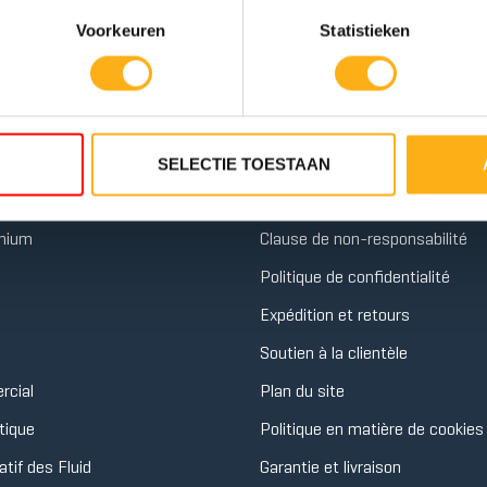
Voorkeuren
Statistieken
 ROWERS
INFORMATIONS
SELECTIE TOESTAAN
DE
10 NIVEAUX DE
on
Conditions générales
E TWIN
RÉSISTANCE TWIN
TANK
inium
Clause de non-responsabilité
Politique de confidentialité
Expédition et retours
Soutien à la clientèle
rcial
Plan du site
tique
Politique en matière de cookies
tif des Fluid
Garantie et livraison