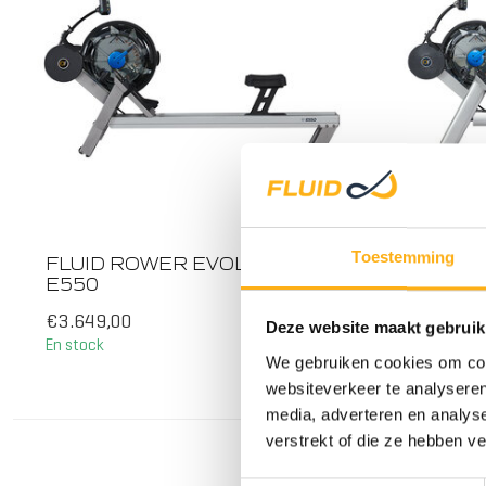
TOUS LES 
Toestemming
FLUID ROWER EVOLUTION
FLUID 
E550
€3.649,00
€3.599,0
Deze website maakt gebruik
En stock
En rupture 
We gebruiken cookies om cont
ACIER
websiteverkeer te analyseren
media, adverteren en analys
verstrekt of die ze hebben v