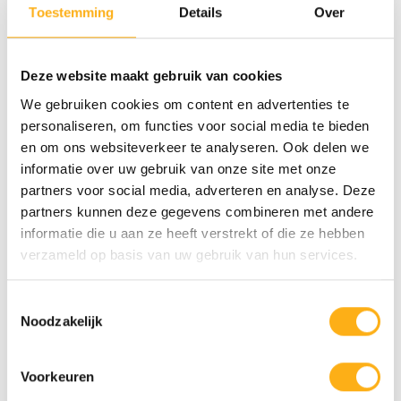
Toestemming
Details
Over
FLUID ROWER
FLUID ROWER
NEON PLUS NOIR
APOLLO PLUS +
Deze website maakt gebruik van cookies
BLUETOOTH
We gebruiken cookies om content en advertenties te
€1.349,00
€1.499,00
personaliseren, om functies voor social media te bieden
En stock
En rupture de stock
en om ons websiteverkeer te analyseren. Ook delen we
informatie over uw gebruik van onze site met onze
ACIER
partners voor social media, adverteren en analyse. Deze
partners kunnen deze gegevens combineren met andere
informatie die u aan ze heeft verstrekt of die ze hebben
verzameld op basis van uw gebruik van hun services.
Toestemmingsselectie
Noodzakelijk
FLUID ROWER
FLUID ROWER
Voorkeuren
ACIER/ALU
APOLLO PLUS
APOLLO PLUS NOIR