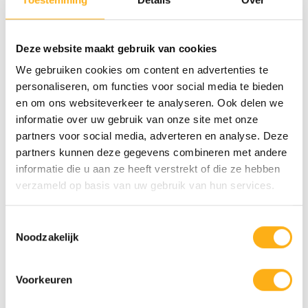
FLUID
Spécialiste
Distributeur
EXPERIENCE
FLUID
FLUID
STORE
Deze website maakt gebruik van cookies
We gebruiken cookies om content en advertenties te
Dans un Fluid
Un distributeur
Il n'y a pas de
personaliseren, om functies voor social media te bieden
Experience
Fluid dispose
revendeur dans
en om ons websiteverkeer te analyseren. Ook delen we
Store, vous
d'un certain
votre pays ?
informatie over uw gebruik van onze site met onze
ACIER
trouverez la plus
nombre de
Contactez alors
partners voor social media, adverteren en analyse. Deze
grande sélection
rameurs Fluid
le distributeur
partners kunnen deze gegevens combineren met andere
de rameurs
dans sa salle
Fluid du pays
informatie die u aan ze heeft verstrekt of die ze hebben
Fluid. Laissez-
d'exposition. Sur
concerné pour
verzameld op basis van uw gebruik van hun services.
vous inspirer et
demande, tous
plus
informer par l'un
les produits
d'informations
Toestemmingsselectie
de nos
Fluid sont
sur les
Noodzakelijk
spécialistes et
disponibles dans
magasins
faites
ce magasin.
locaux.
Voorkeuren
l'expérience de
ACIER/ALU
l'aviron avec une