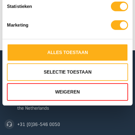
résistance à
Statistieken
l'eau réglable.
Marketing
ALLES TOESTAAN
4 NIVEAUX 
RÉSISTANC
FLUID
TANK
SELECTIE TOESTAAN
Conçu à la perfection
WEIGEREN
Purmerweg 1
1311 XE Almere
the Netherlands
+31 (0)36-546 0050