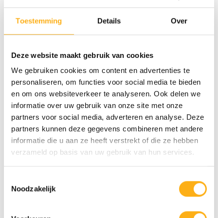
Toestemming
Details
Over
FLUID ROWER
FLUID ROWER
VIKING 3 V +
APOLLO PRO V
SUPPORT POUR
SMARTPHONE
Deze website maakt gebruik van cookies
We gebruiken cookies om content en advertenties te
€1.999,00
€1.739,00
personaliseren, om functies voor social media te bieden
En stock
En rupture de stock
en om ons websiteverkeer te analyseren. Ook delen we
ACIER
informatie over uw gebruik van onze site met onze
partners voor social media, adverteren en analyse. Deze
partners kunnen deze gegevens combineren met andere
informatie die u aan ze heeft verstrekt of die ze hebben
verzameld op basis van uw gebruik van hun services.
Toestemmingsselectie
Noodzakelijk
FLUID ROWER
FLUID ROWER