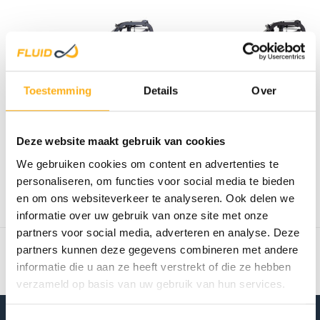
Toestemming
Details
Over
FLUID ROWER
FLUID ROWER
NEON PLUS NOIR
APOLLO XL
Deze website maakt gebruik van cookies
BOIS/ACIER
We gebruiken cookies om content en advertenties te
€1.349,00
€1.749,00
personaliseren, om functies voor social media te bieden
En stock
En stock
en om ons websiteverkeer te analyseren. Ook delen we
informatie over uw gebruik van onze site met onze
Affiche
1
-
2
de 2
partners voor social media, adverteren en analyse. Deze
partners kunnen deze gegevens combineren met andere
informatie die u aan ze heeft verstrekt of die ze hebben
verzameld op basis van uw gebruik van hun services.