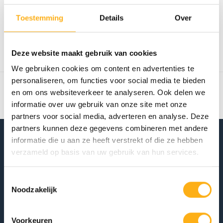
Toestemming
Details
Over
CONTINUER LES ACHATS
Deze website maakt gebruik van cookies
We gebruiken cookies om content en advertenties te
Affiche
1
-
0
de 0
personaliseren, om functies voor social media te bieden
en om ons websiteverkeer te analyseren. Ook delen we
informatie over uw gebruik van onze site met onze
BOIS/ACIER
partners voor social media, adverteren en analyse. Deze
partners kunnen deze gegevens combineren met andere
informatie die u aan ze heeft verstrekt of die ze hebben
FLUID
verzameld op basis van uw gebruik van hun services.
Conçu à la perfection
Toestemmingsselectie
Purmerweg 1
Noodzakelijk
1311 XE Almere
the Netherlands
Voorkeuren