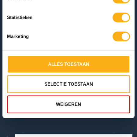
ACIER
+31 (0)36-546 0050
Statistieken
sales.online@fluid-eu.com
Marketing
ALLES TOESTAAN
ACIER/ALU
FLUID ROWERS
SELECTIE TOESTAAN
INFORMATIONS
WEIGEREN
MON COMPTE