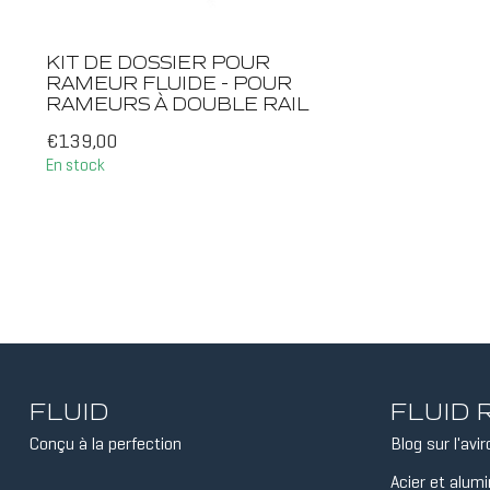
KIT DE DOSSIER POUR
RAMEUR FLUIDE - POUR
RAMEURS À DOUBLE RAIL
€139,00
En stock
FLUID
FLUID
Conçu à la perfection
Blog sur l'avir
Acier et alum