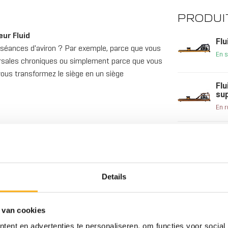
PRODUI
eur Fluid
Flu
 séances d'aviron ? Par exemple, parce que vous
En 
orsales chroniques ou simplement parce que vous
vous transformez le siège en un siège
Flu
su
En r
RAMEURS
BOIS
Flu
En 
Details
Flu
En r
 van cookies
ent en advertenties te personaliseren, om functies voor social