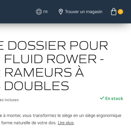
Trouver un magasin
FR
0
DE DOSSIER POUR
 FLUID ROWER -
 RAMEURS À
S DOUBLES
En stock
es incluses
ile à monter, vous transformez le siège en un siège ergonomique
a forme naturelle de votre dos.
Lire plus
.