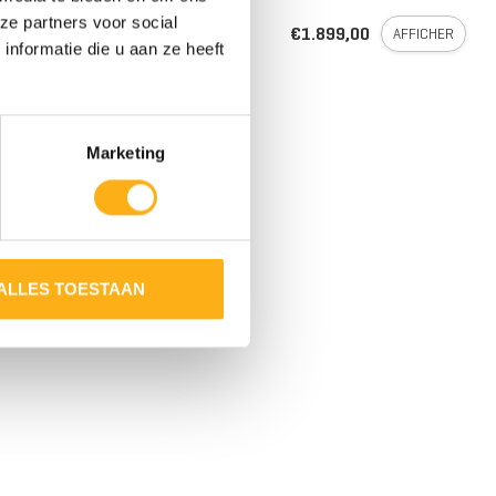
4 NIVEAUX DE
id Rower Apollo Pro XL
ze partners voor social
RÉSISTANCE TWIN
€1.899,00
AFFICHER
TANK
stock
nformatie die u aan ze heeft
Marketing
ALLES TOESTAAN