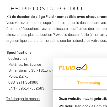
DESCRIPTION DU PRODUIT
Kit de dossier de siège Fluid - compatible avec chaque ram
Vous voulez un soutien supplémentaire pour le dos pendant vos
êtes en rééducation, avez une blessure, souffrez de douleurs d
aimez un peu plus de soutien ? Avec le dossier facile à monter, 
ergonomique dont la forme suit la courbe naturelle de votre dos.
TOUS LES 
Spécifications
• Couleur: noir
• Matériau: fer, éponge
• Dimensions: L 35 x l 31.5 x H 28 cm
• Poids: 2.2 kg
• UGS: 22FHSBK000
Toestemming
• EAN: 4895147802503
Télécharger le manuel
Deze website maakt gebruik
We gebruiken cookies om cont