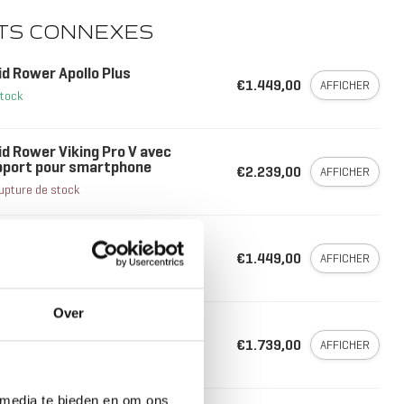
TS CONNEXES
id Rower Apollo Plus
€1.449,00
AFFICHER
stock
id Rower Viking Pro V avec
pport pour smartphone
€2.239,00
AFFICHER
upture de stock
BOIS/ACIER
id Rower Apollo Plus Noir
€1.449,00
AFFICHER
stock
Over
id Rower Apollo Pro V
€1.739,00
AFFICHER
upture de stock
 media te bieden en om ons