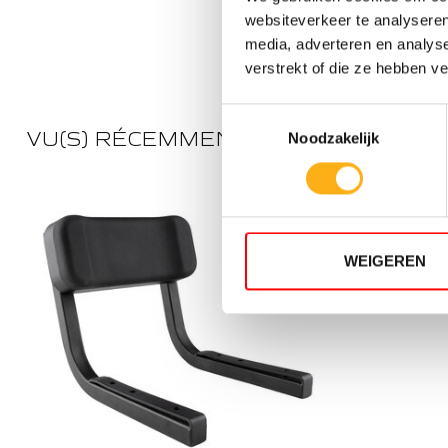
ACIER
websiteverkeer te analyseren
media, adverteren en analys
verstrekt of die ze hebben v
Toestemmingsselectie
VU(S) RÉCEMMENT
Noodzakelijk
WEIGEREN
5 NIVEAUX 
RÉSISTANC
TANK