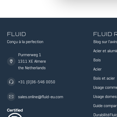
FLUID
FLUID
Conçu à la perfection
Blog sur l'avir
Acier et alum
Purmerweg 1
Bois
1311 XE Almere
the Netherlands
Acier
Bois et acier
+31 (0)36-546 0050
Usage comme
Usage domes
sales.online@fluid-eu.com
Guide compara
DurabilitéFlui