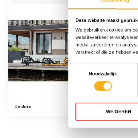
Toestemming
Deze website maakt gebruik
We gebruiken cookies om cont
ACIER
websiteverkeer te analyseren
media, adverteren en analys
verstrekt of die ze hebben v
Toestemmingsselectie
Noodzakelijk
Dealers
Durabilité
WEIGEREN
5 NIVEAUX 
RÉSISTANC
TANK