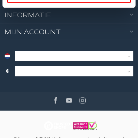
INFORMATIE
4
WEER
TWIN 
MIJN ACCOUNT
€
5
WEER
TWIN 