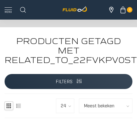
0
MENU
PRODUCTEN GETAGD
MET
RELATED_TO_22FVKPV0ST
ALLE 
FILTERS
HOUT