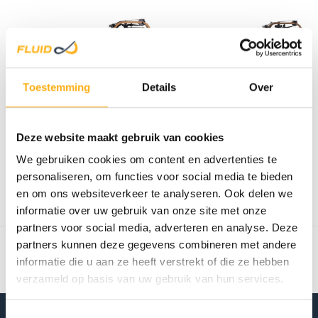
Toestemming
Details
Over
FLUID ROWER
FLUID ROWER
Deze website maakt gebruik van cookies
VIKING PRO XL
VIKING 3 XL
HOUT/
We gebruiken cookies om content en advertenties te
€2.399,00
€2.139,00
personaliseren, om functies voor social media te bieden
Op voorraad
Op voorraad
en om ons websiteverkeer te analyseren. Ook delen we
informatie over uw gebruik van onze site met onze
Toon
1
-
2
van 2
partners voor social media, adverteren en analyse. Deze
partners kunnen deze gegevens combineren met andere
informatie die u aan ze heeft verstrekt of die ze hebben
verzameld op basis van uw gebruik van hun services.
Toestemmingsselectie