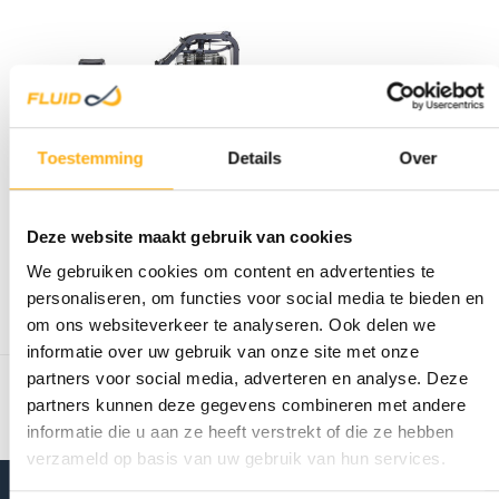
Toestemming
Details
Over
FLUID ROWER
NEON PLUS BLACK
Deze website maakt gebruik van cookies
HOUT/
€1.349,00
We gebruiken cookies om content en advertenties te
Op voorraad
personaliseren, om functies voor social media te bieden en
om ons websiteverkeer te analyseren. Ook delen we
informatie over uw gebruik van onze site met onze
Toon
1
-
1
van 1
partners voor social media, adverteren en analyse. Deze
partners kunnen deze gegevens combineren met andere
informatie die u aan ze heeft verstrekt of die ze hebben
verzameld op basis van uw gebruik van hun services.