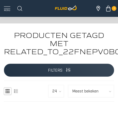
0
MENU
PRODUCTEN GETAGD
MET
RELATED_TO_22FNEPV0B
ALLE 
FILTERS
HOUT