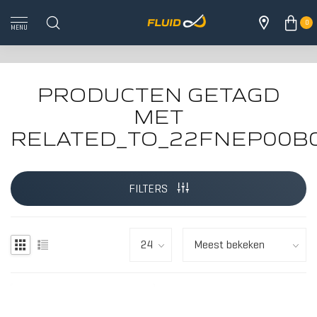
0
MENU
PRODUCTEN GETAGD
MET
RELATED_TO_22FNEP00B
ALLE 
FILTERS
HOUT