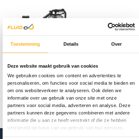
Toestemming
Details
Over
FLUID ROWER
APOLLO XL
Deze website maakt gebruik van cookies
HOUT/
€1.749,00
We gebruiken cookies om content en advertenties te
Op voorraad
personaliseren, om functies voor social media te bieden en
om ons websiteverkeer te analyseren. Ook delen we
informatie over uw gebruik van onze site met onze
Toon
1
-
1
van 1
partners voor social media, adverteren en analyse. Deze
partners kunnen deze gegevens combineren met andere
informatie die u aan ze heeft verstrekt of die ze hebben
verzameld op basis van uw gebruik van hun services.