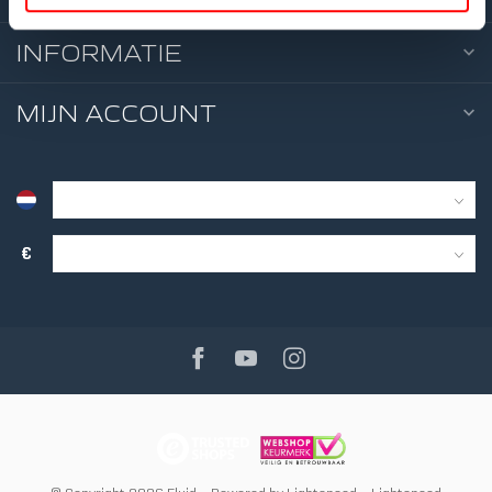
INFORMATIE
4
WEER
TWIN 
MIJN ACCOUNT
€
5
WEER
TWIN 