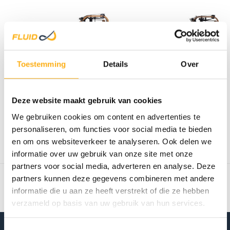
Toestemming
Details
Over
FLUID ROWER
FLUID ROWER
Deze website maakt gebruik van cookies
VIKING PRO XL
VIKING 3 XL
HOUT/
We gebruiken cookies om content en advertenties te
€2.399,00
€2.139,00
personaliseren, om functies voor social media te bieden
Op voorraad
Op voorraad
en om ons websiteverkeer te analyseren. Ook delen we
informatie over uw gebruik van onze site met onze
Toon
1
-
2
van 2
partners voor social media, adverteren en analyse. Deze
partners kunnen deze gegevens combineren met andere
informatie die u aan ze heeft verstrekt of die ze hebben
verzameld op basis van uw gebruik van hun services.