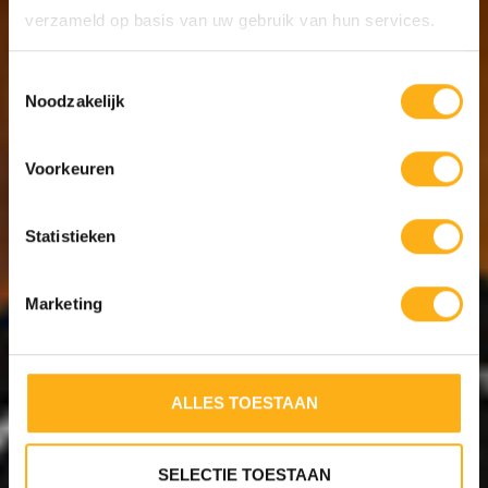
verzameld op basis van uw gebruik van hun services.
STAAL
Toestemmingsselectie
Noodzakelijk
Voorkeuren
Statistieken
Marketing
4
WEER
TWIN 
ALLES TOESTAAN
SELECTIE TOESTAAN