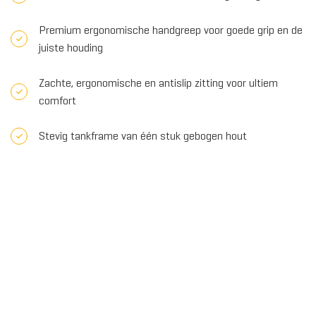
Premium ergonomische handgreep voor goede grip en de
juiste houding
Zachte, ergonomische en antislip zitting voor ultiem
comfort
Stevig tankframe van één stuk gebogen hout
Individueel verstelbare voetsteunen en -riemen, met
hielsteun
Toevoegen om te vergelijken
Deel dit product
€2.239,00
IN WINKELWAGEN