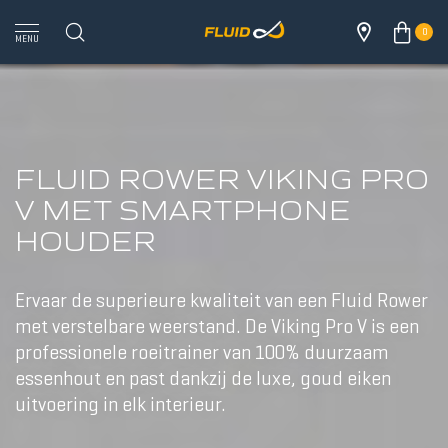
0
MENU
FLUID ROWER VIKING PRO
V MET SMARTPHONE
HOUDER
Ervaar de superieure kwaliteit van een Fluid Rower
met verstelbare weerstand. De Viking Pro V is een
professionele roeitrainer van 100% duurzaam
essenhout en past dankzij de luxe, goud eiken
uitvoering in elk interieur.