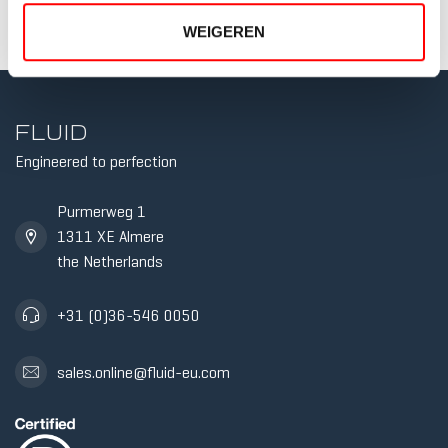
WEIGEREN
FLUID
Engineered to perfection
5 RESI
Purmerweg 1
TWIN T
1311 XE Almere
the Netherlands
+31 (0)36-546 0050
sales.online@fluid-eu.com