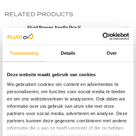
RELATED PRODUCTS
Fluid Rower Apollo Pro V
€1.739,00
Out of stock
WOOD/
Toestemming
Details
Over
Fluid Rower Apollo Pro XL
€1.899,00
In stock
Deze website maakt gebruik van cookies
We gebruiken cookies om content en advertenties te
Fluid Rower Mega Pro XL
€2.439,00
personaliseren, om functies voor social media te bieden
Out of stock
en om ons websiteverkeer te analyseren. Ook delen we
informatie over uw gebruik van onze site met onze
STEEL
partners voor social media, adverteren en analyse. Deze
Fluid Rower Apollo XL
€1.749,00
partners kunnen deze gegevens combineren met andere
In stock
informatie die u aan ze heeft verstrekt of die ze hebben
verzameld op basis van uw gebruik van hun services.