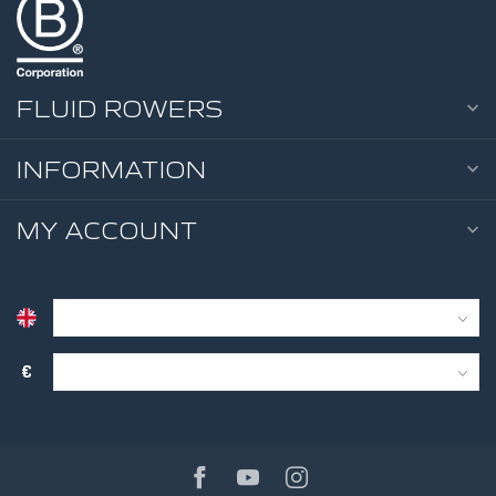
10 RES
LEVELS
FLUID ROWERS
INFORMATION
MY ACCOUNT
€