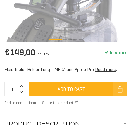
ALL RO
€149,00
In stock
Incl. tax
Fluid Tablet Holder Long - MEGA und Apollo Pro
Read more
.
ADD TO CART
WOOD
Add to comparison
Share this product
PRODUCT DESCRIPTION