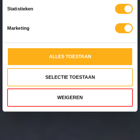
Statistieken
Marketing
4 RESI
TWIN T
ALLES TOESTAAN
SELECTIE TOESTAAN
WEIGEREN
5 RESI
TWIN T