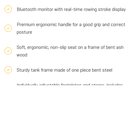
Bluetooth monitor with real-time rowing stroke display
Premium ergonomic handle for a good grip and correct
posture
Soft, ergonomic, non-slip seat on a frame of bent ash
wood
Sturdy tank frame made of one piece bent steel
Individually adjustable footplates and straps, includes
heel support
Add to comparison
Share this product
€1.749,00