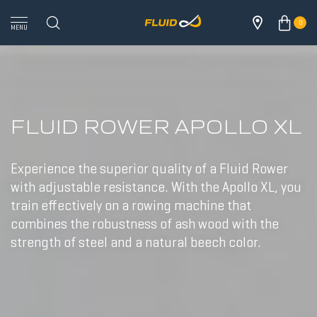
0
MENU
FLUID ROWER APOLLO XL
Experience the superior quality of a Fluid Rower
with adjustable resistance. With the Apollo XL, you
train effectively on a rowing machine that
combines the robustness of ash wood with the
strength of steel and a natural beech color.