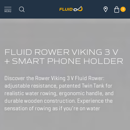
0
MENU
FLUID ROWER VIKING 3 V
+ SMART PHONE HOLDER
Discover the Rower Viking 3 V Fluid Rower:
adjustable resistance, patented Twin Tank for
realistic water rowing, ergonomic handle, and
durable wooden construction. Experience the
sensation of rowing as if you're on water