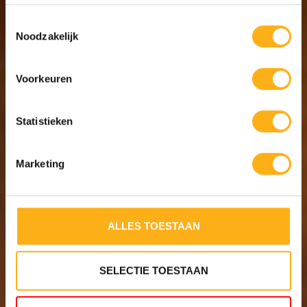
Toestemmingsselectie
STEEL/
Noodzakelijk
Voorkeuren
Statistieken
Marketing
4 RESI
TWIN T
ALLES TOESTAAN
SELECTIE TOESTAAN