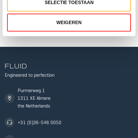
SELECTIE TOESTAAN
TWIN T
€4.849,00
Out of stock
WEIGEREN
FLUID
Engineered to perfection
5 RESI
TWIN T
Purmerweg 1
1311 XE Almere
the Netherlands
+31 (0)36-546 0050