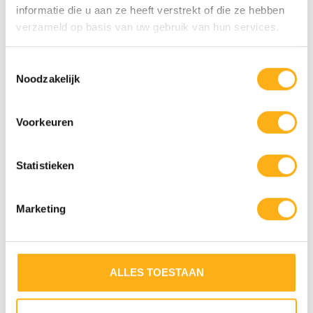
informatie die u aan ze heeft verstrekt of die ze hebben
verzameld op basis van uw gebruik van hun services.
Fluid Rower Viking Pro XL
€2.399,00
In stock
Toestemmingsselectie
Noodzakelijk
RECENTLY VIEWED
Voorkeuren
STEEL/
Statistieken
Marketing
ALLES TOESTAAN
FLUID EXERCISE
4 RESI
E850