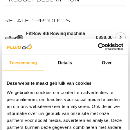
RELATED PRODUCTS
FitRow 90i Rowing machine
€899,00
In stock
WOOD/
Fluid Rower Viking 3 V +
Toestemming
Details
Over
Smart Phone Holder
€1.999,00
In stock
Deze website maakt gebruik van cookies
Fluid Rower Apollo Pro XL
We gebruiken cookies om content en advertenties te
€1.899,00
In stock
personaliseren, om functies voor social media te bieden
en om ons websiteverkeer te analyseren. Ook delen we
informatie over uw gebruik van onze site met onze
Fluid Rower Neon Plus Black
STEEL
partners voor social media, adverteren en analyse. Deze
€1.349,00
In stock
partners kunnen deze gegevens combineren met andere