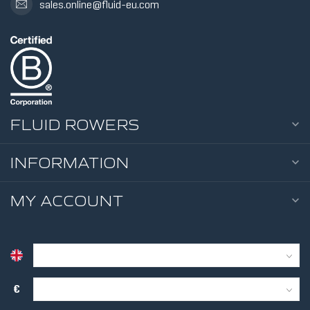
sales.online@fluid-eu.com
10 RES
LEVELS
FLUID ROWERS
INFORMATION
MY ACCOUNT
€