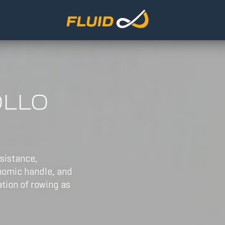
OLLO
esistance,
onomic handle, and
tion of rowing as