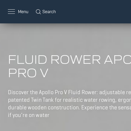
Menu
Search
FLUID ROWER AP
PRO V
Discover the Apollo Pro V Fluid Rower: adjustable r
patented Twin Tank for realistic water rowing, erg
durable wooden construction. Experience the sensa
if you're on water