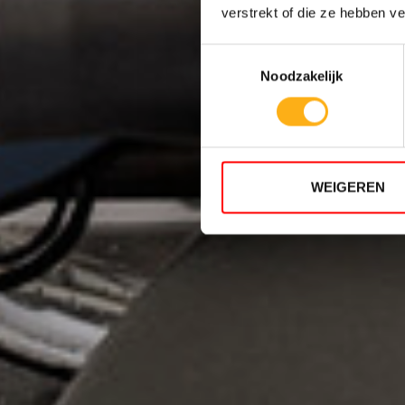
verstrekt of die ze hebben v
Toestemmingsselectie
Noodzakelijk
WEIGEREN
5 RESI
TWIN T