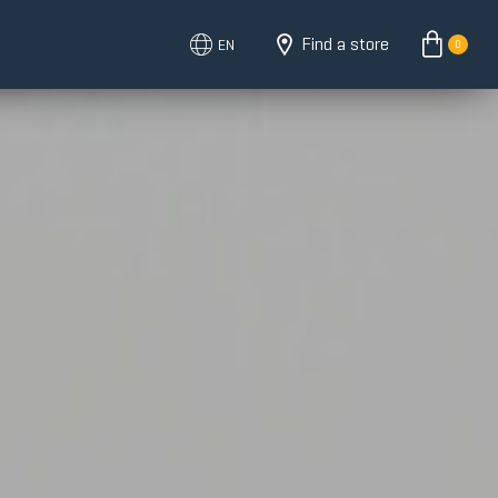
Find a store
EN
0